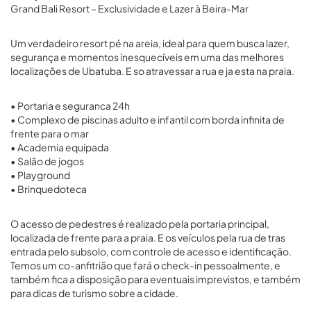
Grand Bali Resort – Exclusividade e Lazer à Beira-Mar
Um verdadeiro resort pé na areia, ideal para quem busca lazer,
segurança e momentos inesquecíveis em uma das melhores
localizações de Ubatuba. E so atravessar a rua e ja esta na praia.
• Portaria e seguranca 24h
• Complexo de piscinas adulto e infantil com borda infinita de
frente para o mar
• Academia equipada
• Salão de jogos
• Playground
• Brinquedoteca
O acesso de pedestres é realizado pela portaria principal,
localizada de frente para a praia. E os veículos pela rua de tras
entrada pelo subsolo, com controle de acesso e identificação.
Temos um co-anfitrião que fará o check-in pessoalmente, e
também fica a disposição para eventuais imprevistos, e também
para dicas de turismo sobre a cidade.