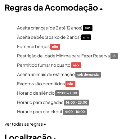
Regras da Acomodação
Aceita crianças (de 2 até 12 anos)
sim
Aceita bebês (abaixo de 2 anos)
sim
Fornece berços
não
Restrição de Idade Mínima para Fazer Reserva
18
Permitido fumar no quarto
não
Aceita animais de estimação
sob demanda
Eventos são permitidos
não
Horario de silêncio
22:00 - 7:00
Horário para chegadas
14:00 - 23:00
Horário para checkout
4:00 - 10:00
ver todas as regras
Localização