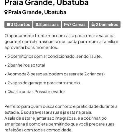
Praia Grande, Ubatuba
Praia Grande, Ubatuba
3 Quartos
8 pessoas
7 Camas
2 banheiros
O apartamento frente mar com vista para o mar e varanda
gourmet com churrasqueira equipada para reunir a família e
aproveitar bons momentos.
• 3 dormitórios com ar condicionado, sendo 1 suite.
• 2 banheiros ao total
• Acomoda 8 pessoas (podem passar ate 2 criancas)
• 2 vagas de garagem para carro medio.
• Quarto andar. Possui elevador
Perfeito para quem busca conforto e praticidade durante a
estadia. E so atravessar a rua e ja esta na praia.
A sala de estar e jantar sao integradas, e a cozinha tipo
americana é completa permitindo que você prepare suas
refeições com toda a comodidade.