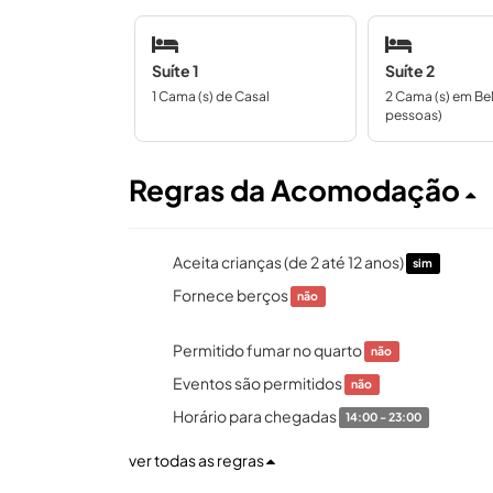
Suíte 1
Suíte 2
1 Cama (s) de Casal
2 Cama (s) em Bel
pessoas)
Regras da Acomodação
Aceita crianças (de 2 até 12 anos)
sim
Fornece berços
não
Permitido fumar no quarto
não
Eventos são permitidos
não
Horário para chegadas
14:00 - 23:00
ver todas as regras