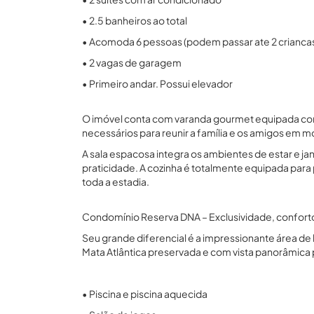
• 2.5 banheiros ao total
• Acomoda 6 pessoas (podem passar ate 2 criancas
• 2 vagas de garagem
• Primeiro andar. Possui elevador
O imóvel conta com varanda gourmet equipada com 
necessários para reunir a família e os amigos em 
A sala espacosa integra os ambientes de estar e ja
praticidade. A cozinha é totalmente equipada para
toda a estadia.
Condomínio Reserva DNA – Exclusividade, conforto
Seu grande diferencial é a impressionante área de
Mata Atlântica preservada e com vista panorâmica 
• Piscina e piscina aquecida