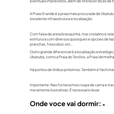
eventuais imprevistos, além de oferecer dicas de t
A Praia Grande é a praia mais procurada de Ubatuba
excelente infraestrutura e localização.
Com faixa de areia branquinha, mar cristalino e rel
estrturura com diversos quiosques e opcoes de laz
pranchas, frescobol, etc..
Outro grande diferencial é a localização estratégic
Ubatuba, como a Praia do Tenório, a Praia Vermelha
Há pontos de ônibus próximos. Também é fácil chamar
Importante: Nao fornecemos roupa de cama e traves
meramente ilustrativas. É necessario levar.
Onde voce vai dormir: