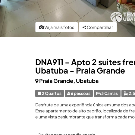
Veja mais fotos
Compartilhar
DNA911 - Apto 2 suites fr
Ubatuba - Praia Grande
Praia Grande, Ubatuba
2 Quartos
6 pessoas
3 Camas
2.5
Desfrute de uma experiência única em uma dos ap
Esse apartamento de alto padrão, localizada de fre
e uma vista deslumbrante que transforma cada mo
• 2 suites com ar condicionado