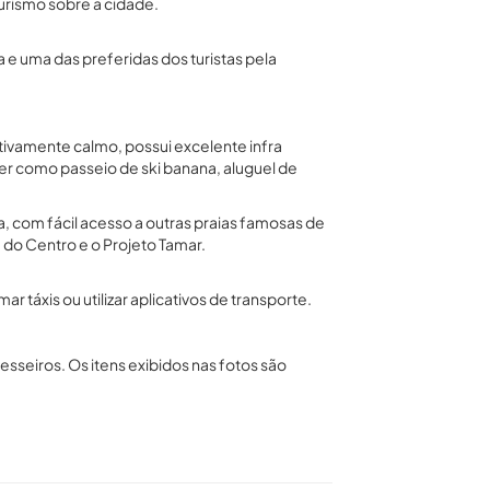
urismo sobre a cidade.
 e uma das preferidas dos turistas pela
ativamente calmo, possui excelente infra
er como passeio de ski banana, aluguel de
a, com fácil acesso a outras praias famosas de
 do Centro e o Projeto Tamar.
 táxis ou utilizar aplicativos de transporte.
seiros. Os itens exibidos nas fotos são