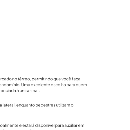
ercado no térreo, permitindo que você faça
o condomínio. Uma excelente escolha para quem
renciada à beira-mar.
a lateral, enquanto pedestres utilizam o
oalmente e estará disponível para auxiliar em