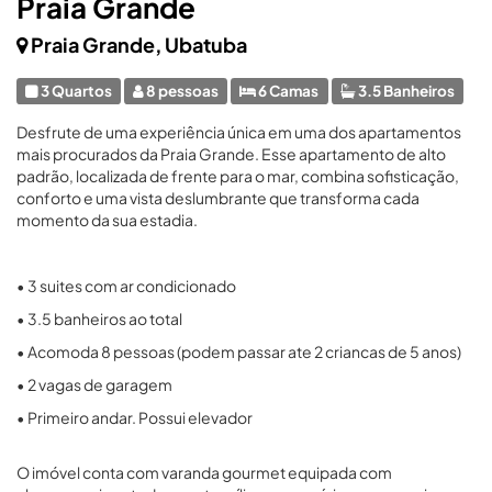
Praia Grande
Praia Grande, Ubatuba
3 Quartos
8 pessoas
6 Camas
3.5 Banheiros
Desfrute de uma experiência única em uma dos apartamentos
mais procurados da Praia Grande. Esse apartamento de alto
padrão, localizada de frente para o mar, combina sofisticação,
conforto e uma vista deslumbrante que transforma cada
momento da sua estadia.
• 3 suites com ar condicionado
• 3.5 banheiros ao total
• Acomoda 8 pessoas (podem passar ate 2 criancas de 5 anos)
• 2 vagas de garagem
• Primeiro andar. Possui elevador
O imóvel conta com varanda gourmet equipada com