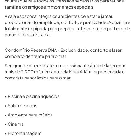
churrasqueira e todos os utensílios necessários para reunir a
família e os amigos em momentos especiais
A sala espacosa integra os ambientes de estar e jantar,
proporcionando amplitude, conforto e praticidade. A cozinha é
totalmente equipada para preparar refeições com praticidade
durante toda a estadia.
Condomínio Reserva DNA – Exclusividade, conforto e lazer
completo de frente para o mar
Seu grande diferencial é a impressionante área de lazer com
mais de 7.000 m², cercada pela Mata Atlântica preservada e
com vista panorâmica para o mar.
• Piscina e piscina aquecida
• Salão de jogos,
• Ambiente para música
• Cinema
• Hidromassagem