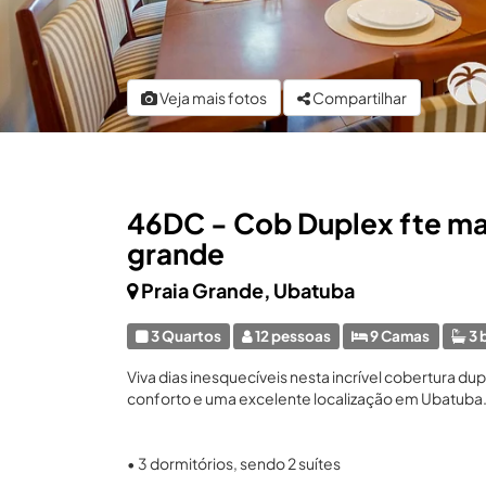
Veja mais fotos
Compartilhar
46DC - Cob Duplex fte mar
grande
Praia Grande, Ubatuba
3 Quartos
12 pessoas
9 Camas
3 
Viva dias inesquecíveis nesta incrível cobertura d
conforto e uma excelente localização em Ubatuba. So
• 3 dormitórios, sendo 2 suítes