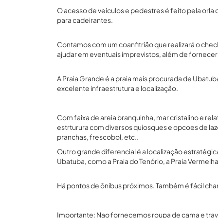
O acesso de veículos e pedestres é feito pela orla d
para cadeirantes.
Contamos com um coanfitrião que realizará o chec
ajudar em eventuais imprevistos, além de fornecer 
A Praia Grande é a praia mais procurada de Ubatuba
excelente infraestrutura e localização.
Com faixa de areia branquinha, mar cristalino e rel
estrturura com diversos quiosques e opcoes de laz
pranchas, frescobol, etc..
Outro grande diferencial é a localização estratégic
Ubatuba, como a Praia do Tenório, a Praia Vermelha
Há pontos de ônibus próximos. Também é fácil chamar
Importante: Nao fornecemos roupa de cama e traves