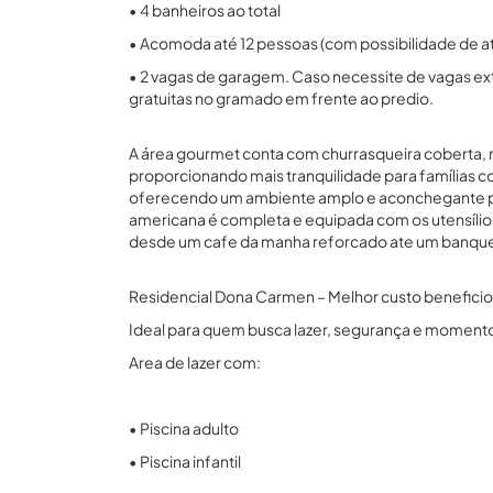
• 4 banheiros ao total
• Acomoda até 12 pessoas (com possibilidade de até
• 2 vagas de garagem. Caso necessite de vagas extr
gratuitas no gramado em frente ao predio.
A área gourmet conta com churrasqueira coberta, 
proporcionando mais tranquilidade para famílias com
oferecendo um ambiente amplo e aconchegante par
americana é completa e equipada com os utensílio
desde um cafe da manha reforcado ate um banquet
Residencial Dona Carmen – Melhor custo beneficio 
Ideal para quem busca lazer, segurança e momentos
Area de lazer com:
• Piscina adulto
• Piscina infantil