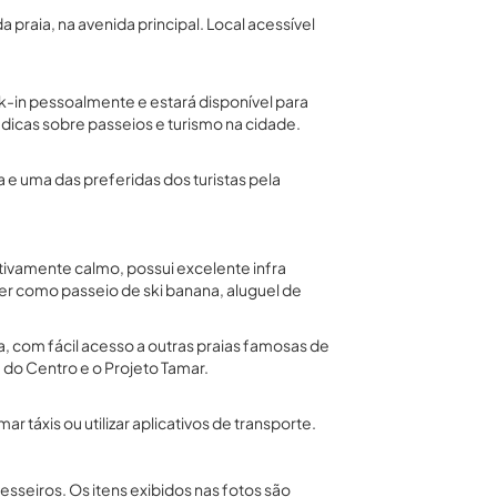
a praia, na avenida principal. Local acessível
k-in pessoalmente e estará disponível para
dicas sobre passeios e turismo na cidade.
 e uma das preferidas dos turistas pela
ativamente calmo, possui excelente infra
er como passeio de ski banana, aluguel de
a, com fácil acesso a outras praias famosas de
 do Centro e o Projeto Tamar.
 táxis ou utilizar aplicativos de transporte.
seiros. Os itens exibidos nas fotos são