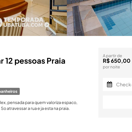
A partir de
 12 pessoas Praia
R$ 650,00
por noite
banheiros
uplex, pensada para quem valoriza espaco,
 atravessar a rua e ja esta na praia.