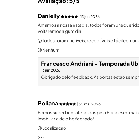
Avaliação: 5/5
Danielly
| 13 jun 2026
Amamos a nossa estadia, todos foram uns querid
voltaremos algum dia!
Todos foram incríveis, receptíveis e fácil comun
Nenhum
Francesco Andriani - Temporada Ub
13 jun 2026
Obrigado pelo feedback. As portas estao sempre 
Poliana
| 30 mai 2026
Fomos super bem atendidos pelo Francesco mais 
imobiliaria de olho fechado!
Localizacao
-