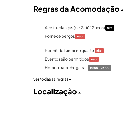
Regras da Acomodação
Aceita crianças (de 2 até 12 anos)
sim
Fornece berços
não
Permitido fumar no quarto
não
Eventos são permitidos
não
Horário para chegadas
14:00 - 23:00
ver todas as regras
Localização