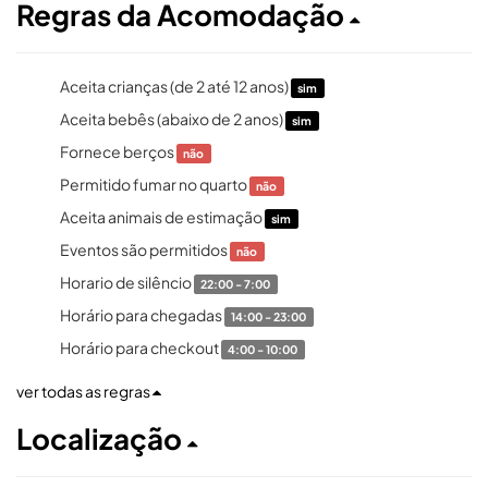
Regras da Acomodação
Aceita crianças (de 2 até 12 anos)
sim
Aceita bebês (abaixo de 2 anos)
sim
Fornece berços
não
Permitido fumar no quarto
não
Aceita animais de estimação
sim
Eventos são permitidos
não
Horario de silêncio
22:00 - 7:00
Horário para chegadas
14:00 - 23:00
Horário para checkout
4:00 - 10:00
ver todas as regras
Localização