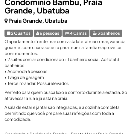
Condomínio Bambu, Praia
Grande, Ubatuba
Praia Grande, Ubatuba
2 Quartos
6 pessoas
4 Camas
3 banheiros
O apartamento frente mar com vista lateral mar o mar, varanda
gourmet com churrasqueira para reunir a família e aproveitar
bons momentos.
• 2 suites com ar condicionado + 1 banheiro social. Ao total 3
banheiros
• Acomoda 6 pessoas
• 1 vaga de garagem
• Terceiro andar. Possui elevador.
Perfeito para quem busca luxo e conforto durante a estadia. So
atravessar a rua e ja esta na praia.
A sala de estar e jantar sao integradas, e a cozinha completa
permitindo que você prepare suas refeições com toda a
comodidade.