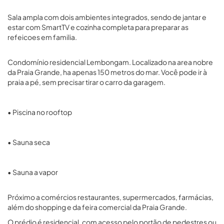
Sala ampla com dois ambientes integrados, sendo de jantar e
estar com SmartTV e cozinha completa para preparar as
refeicoes em familia.
Condomínio residencial Lembongam. Localizado na area nobre
da Praia Grande, ha apenas 150 metros do mar. Você pode ir à
praia a pé, sem precisar tirar o carro da garagem.
• Piscina no rooftop
• Sauna seca
• Sauna a vapor
Próximo a comércios restaurantes, supermercados, farmácias,
além do shopping e da feira comercial da Praia Grande.
O prédio é residencial, com acesso pelo portão de pedestres ou