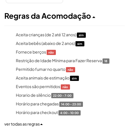
Regras da Acomodação
Aceita crianças (de 2 até 12 anos)
sim
Aceita bebês (abaixo de 2 anos)
sim
Fornece berços
não
Restrição de Idade Mínima para Fazer Reserva
18
Permitido fumar no quarto
não
Aceita animais de estimação
sim
Eventos são permitidos
não
Horario de silêncio
22:00 - 7:00
Horário para chegadas
14:00 - 23:00
Horário para checkout
4:00 - 10:00
ver todas as regras