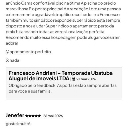
anúncio Cama confortável piscina ótima A piscina do prédio
maravilhosa E o ponto principal é a recepção Loro uma pessoa
extremamente agradável simpático acolhedor e o Francesco
também muito simpático responde super rápido está sempre
disposto a nos ajudar Super indico o apartamento perto da
praia fui andando todas as vezes Localização perfeita
Recomendo muito essa hospedagem pode alugar vocês iram
adorar
apartamento perfeito
nada
Francesco Andriani - Temporada Ubatuba
Aluguel de imoveis LTDA
|
30 mai 2026
Obrigado pelo feedback. As portas estao sempre abertas
para voce e sua familia.
Jenefer
| 26 mai 2026
gostei muito!