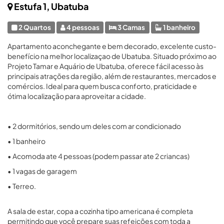
Estufa 1, Ubatuba
2 Quartos
4 pessoas
3 Camas
1 banheiro
Apartamento aconchegante e bem decorado, excelente custo-
benefício na melhor localizaçao de Ubatuba. Situado próximo ao
Projeto Tamar e Aquário de Ubatuba, oferece fácil acesso às
principais atrações da região, além de restaurantes, mercados e
comércios. Ideal para quem busca conforto, praticidade e
ótima localização para aproveitar a cidade.
• 2 dormitórios, sendo um deles com ar condicionado
• 1 banheiro
• Acomoda ate 4 pessoas (podem passar ate 2 criancas)
• 1 vagas de garagem
• Terreo.
A sala de estar, copa a cozinha tipo americana é completa
permitindo que você prepare suas refeições com toda a