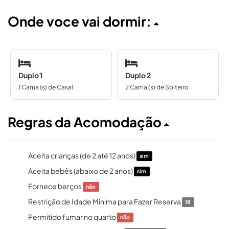
Onde voce vai dormir:
Duplo 1
Duplo 2
1 Cama (s) de Casal
2 Cama (s) de Solteiro
Regras da Acomodação
Aceita crianças (de 2 até 12 anos)
sim
Aceita bebês (abaixo de 2 anos)
sim
Fornece berços
não
Restrição de Idade Mínima para Fazer Reserva
18
Permitido fumar no quarto
não