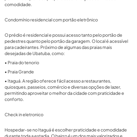
comodidade.
Condomínio residencial com portão eletrônico
O prédio é residencial e possui acesso tanto pelo portão de
pedestres quanto pelo portão da garagem. O local é acessível
para cadeirantes. Próximo de algumas das praias mais
desejadas de Ubatuba, como:
• Praia do tenorio
• Praia Grande
• Itaguá. A região oferece fácil acesso a restaurantes,
quiosques, passeios, comércio e diversas opções de lazer,
permitindo aproveitar o melhor da cidade com praticidade e
conforto.
Check in eletronico
Hospedar-se no Itaguá é escolher praticidade e comodidade
durante toda a estadia. O bairro é um dos mais valorizados e