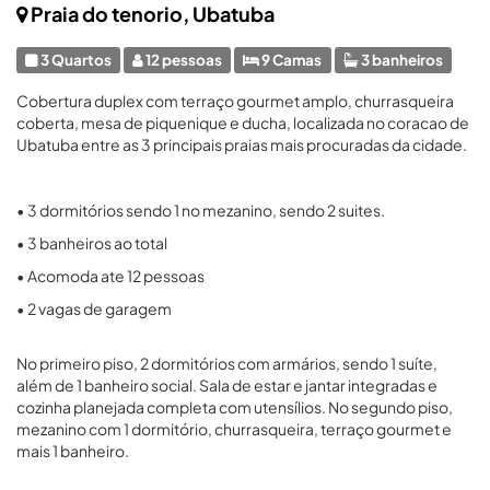
Praia do tenorio, Ubatuba
3 Quartos
12 pessoas
9 Camas
3 banheiros
Cobertura duplex com terraço gourmet amplo, churrasqueira
coberta, mesa de piquenique e ducha, localizada no coracao de
Ubatuba entre as 3 principais praias mais procuradas da cidade.
• 3 dormitórios sendo 1 no mezanino, sendo 2 suites.
• 3 banheiros ao total
• Acomoda ate 12 pessoas
• 2 vagas de garagem
No primeiro piso, 2 dormitórios com armários, sendo 1 suíte,
além de 1 banheiro social. Sala de estar e jantar integradas e
cozinha planejada completa com utensílios. No segundo piso,
mezanino com 1 dormitório, churrasqueira, terraço gourmet e
mais 1 banheiro.