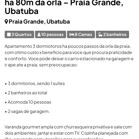
ha 80m da orla – Praia Grande,
Ubatuba
Praia Grande, Ubatuba
3 Quartos
10 pessoas
8 Camas
2 banheiros
Apartamento 3 dormiotoros ha poucos passos da orla da praia,
com otimo custo x beneficio para voce que procura praticidade
e conforto. Voce pode deixar o carro estacionado na garagem e
ir ape ate a praia, sem preocupacao.
• 3 dormitorios, sendo 1 suites
• 2 banheiros ao total
• Acomoda 10 pessoas
• 2 vagas de garagem.
Varanda gourmet ampla com churrasqueira privativa e sala com
dois ambientes: jantar e estar com TV. Cozinha planejada com