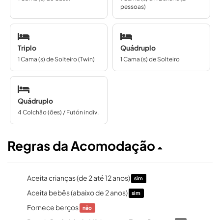
pessoas)
Triplo
Quádruplo
1 Cama (s) de Solteiro (Twin)
1 Cama (s) de Solteiro
Quádruplo
4 Colchão (ões) / Futón indiv.
Regras da Acomodação
Aceita crianças (de 2 até 12 anos)
sim
Aceita bebês (abaixo de 2 anos)
sim
Fornece berços
não