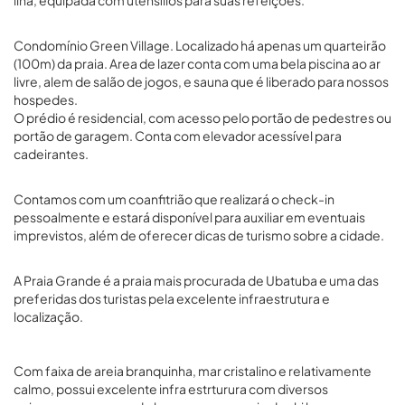
ilha, equipada com utensílios para suas refeições.
Condomínio Green Village. Localizado há apenas um quarteirão
(100m) da praia. Area de lazer conta com uma bela piscina ao ar
livre, alem de salão de jogos, e sauna que é liberado para nossos
hospedes.
O prédio é residencial, com acesso pelo portão de pedestres ou
portão de garagem. Conta com elevador acessível para
cadeirantes.
Contamos com um coanfitrião que realizará o check-in
pessoalmente e estará disponível para auxiliar em eventuais
imprevistos, além de oferecer dicas de turismo sobre a cidade.
A Praia Grande é a praia mais procurada de Ubatuba e uma das
preferidas dos turistas pela excelente infraestrutura e
localização.
Com faixa de areia branquinha, mar cristalino e relativamente
calmo, possui excelente infra estrturura com diversos