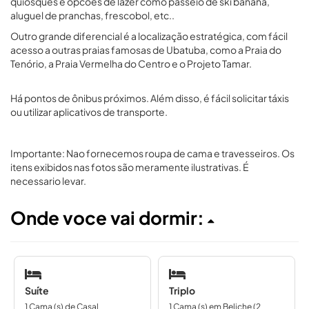
quiosques e opcoes de lazer como passeio de ski banana,
aluguel de pranchas, frescobol, etc..
Outro grande diferencial é a localização estratégica, com fácil
acesso a outras praias famosas de Ubatuba, como a Praia do
Tenório, a Praia Vermelha do Centro e o Projeto Tamar.
Há pontos de ônibus próximos. Além disso, é fácil solicitar táxis
ou utilizar aplicativos de transporte.
Importante: Nao fornecemos roupa de cama e travesseiros. Os
itens exibidos nas fotos são meramente ilustrativas. É
necessario levar.
Onde voce vai dormir:
Suíte
Triplo
1 Cama (s) de Casal
1 Cama (s) em Beliche (2