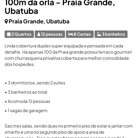
100m da orla - Praia Grande,
Ubatuba
Praia Grande, Ubatuba
3 Quartos
12 pessoas
8 Camas
3 banheiros
Linda cobertura duplex super equipada e pensada em cada
detalhe. Ha apenas 100 da Praia grande possui terraco gourmet
com churrasqueira privativa coberta para melhor comodidade
dos hospedes.
• 3 dormitorios, sendo 2 suites
• 3 banheiros ao total
• Acomoda 12 pessoas
• 1 vagas de garagem.
Sao tres salas, sendo duas no primeiro piso de estar e jantar com
smarttv e uma no segundo piso de apoio a area de