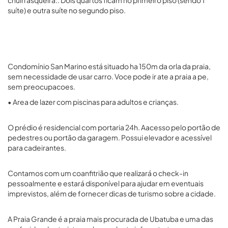
chuirrasqueira.. Dois quartos ficam no primeiro piso (sendo 1
suíte) e outra suíte no segundo piso.
Condomínio San Marino está situado ha 150m da orla da praia,
sem necessidade de usar carro. Voce pode ir ate a praia a pe,
sem preocupacoes.
• Area de lazer com piscinas para adultos e crianças.
O prédio é residencial com portaria 24h. Aacesso pelo portão de
pedestres ou portão da garagem. Possui elevador e acessível
para cadeirantes.
Contamos com um coanfitrião que realizará o check-in
pessoalmente e estará disponível para ajudar em eventuais
imprevistos, além de fornecer dicas de turismo sobre a cidade.
A Praia Grande é a praia mais procurada de Ubatuba e uma das