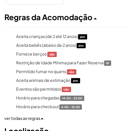
Regras da Acomodação
Aceita crianças (de 2 até 12 anos)
sim
Aceita bebês (abaixo de 2 anos)
sim
Fornece berços
não
Restrição de Idade Mínima para Fazer Reserva
18
Permitido fumar no quarto
não
Aceita animais de estimação
sim
Eventos são permitidos
não
Horário para chegadas
14:00 - 23:00
Horário para checkout
4:00 - 10:00
ver todas as regras
Localização