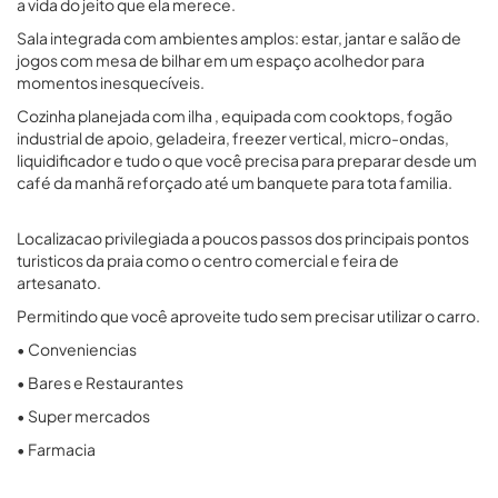
a vida do jeito que ela merece.
Sala integrada com ambientes amplos: estar, jantar e salão de
jogos com mesa de bilhar em um espaço acolhedor para
momentos inesquecíveis.
Cozinha planejada com ilha , equipada com cooktops, fogão
industrial de apoio, geladeira, freezer vertical, micro-ondas,
liquidificador e tudo o que você precisa para preparar desde um
café da manhã reforçado até um banquete para tota familia.
Localizacao privilegiada a poucos passos dos principais pontos
turisticos da praia como o centro comercial e feira de
artesanato.
Permitindo que você aproveite tudo sem precisar utilizar o carro.
• Conveniencias
• Bares e Restaurantes
• Super mercados
• Farmacia