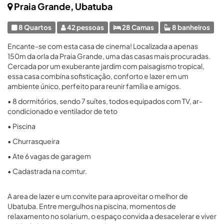
Praia Grande, Ubatuba
8 Quartos
42 pessoas
28 Camas
8 banheiros
Encante-se com esta casa de cinema! Localizada a apenas
150m da orla da Praia Grande, uma das casas mais procuradas.
Cercada por um exuberante jardim com paisagismo tropical,
essa casa combina sofisticação, conforto e lazer em um
ambiente único, perfeito para reunir família e amigos.
• 8 dormitórios, sendo 7 suítes, todos equipados com TV, ar-
condicionado e ventilador de teto
• Piscina
• Churrasqueira
• Ate 6 vagas de garagem
• Cadastrada na comtur.
A area de lazer e um convite para aproveitar o melhor de
Ubatuba. Entre mergulhos na piscina, momentos de
relaxamento no solarium, o espaço convida a desacelerar e viver