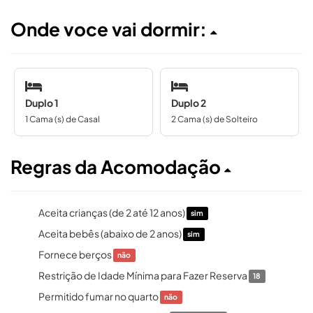
Onde voce vai dormir:
Duplo 1
Duplo 2
1 Cama (s) de Casal
2 Cama (s) de Solteiro
Regras da Acomodação
Aceita crianças (de 2 até 12 anos)
sim
Aceita bebês (abaixo de 2 anos)
sim
Fornece berços
não
Restrição de Idade Mínima para Fazer Reserva
18
Permitido fumar no quarto
não