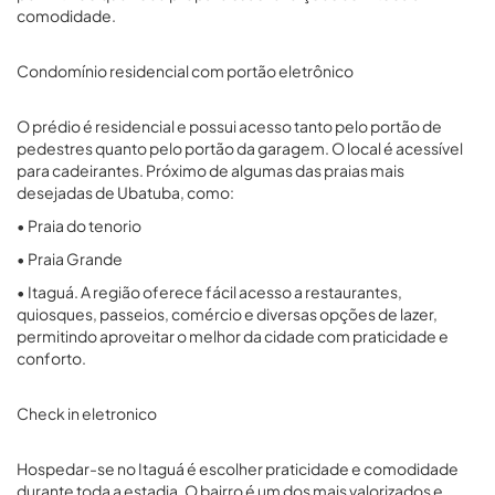
comodidade.
Condomínio residencial com portão eletrônico
O prédio é residencial e possui acesso tanto pelo portão de
pedestres quanto pelo portão da garagem. O local é acessível
para cadeirantes. Próximo de algumas das praias mais
desejadas de Ubatuba, como:
• Praia do tenorio
• Praia Grande
• Itaguá. A região oferece fácil acesso a restaurantes,
quiosques, passeios, comércio e diversas opções de lazer,
permitindo aproveitar o melhor da cidade com praticidade e
conforto.
Check in eletronico
Hospedar-se no Itaguá é escolher praticidade e comodidade
durante toda a estadia. O bairro é um dos mais valorizados e