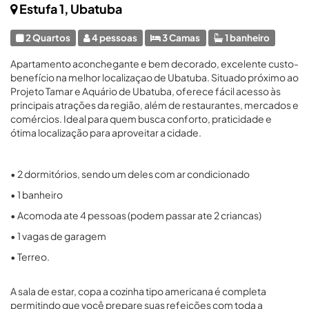
Estufa 1, Ubatuba
2 Quartos
4 pessoas
3 Camas
1 banheiro
Apartamento aconchegante e bem decorado, excelente custo-
benefício na melhor localizaçao de Ubatuba. Situado próximo ao
Projeto Tamar e Aquário de Ubatuba, oferece fácil acesso às
principais atrações da região, além de restaurantes, mercados e
comércios. Ideal para quem busca conforto, praticidade e
ótima localização para aproveitar a cidade.
• 2 dormitórios, sendo um deles com ar condicionado
• 1 banheiro
• Acomoda ate 4 pessoas (podem passar ate 2 criancas)
• 1 vagas de garagem
• Terreo.
A sala de estar, copa a cozinha tipo americana é completa
permitindo que você prepare suas refeições com toda a