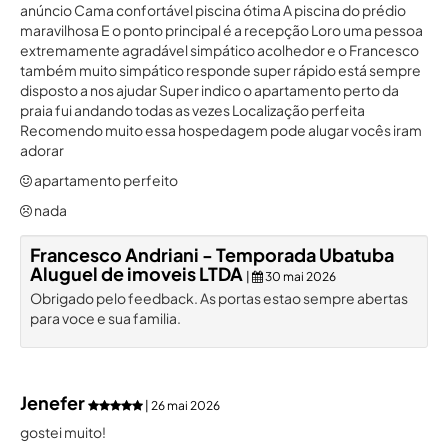
anúncio Cama confortável piscina ótima A piscina do prédio
maravilhosa E o ponto principal é a recepção Loro uma pessoa
extremamente agradável simpático acolhedor e o Francesco
também muito simpático responde super rápido está sempre
disposto a nos ajudar Super indico o apartamento perto da
praia fui andando todas as vezes Localização perfeita
Recomendo muito essa hospedagem pode alugar vocês iram
adorar
apartamento perfeito
nada
Francesco Andriani - Temporada Ubatuba
Aluguel de imoveis LTDA
|
30 mai 2026
Obrigado pelo feedback. As portas estao sempre abertas
para voce e sua familia.
Jenefer
| 26 mai 2026
gostei muito!