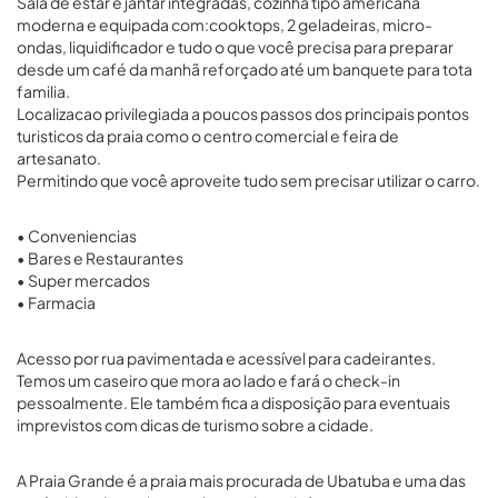
Sala de estar e jantar integradas, cozinha tipo americana
moderna e equipada com:cooktops, 2 geladeiras, micro-
ondas, liquidificador e tudo o que você precisa para preparar
desde um café da manhã reforçado até um banquete para tota
familia.
Localizacao privilegiada a poucos passos dos principais pontos
turisticos da praia como o centro comercial e feira de
artesanato.
Permitindo que você aproveite tudo sem precisar utilizar o carro.
• Conveniencias
• Bares e Restaurantes
• Super mercados
• Farmacia
Acesso por rua pavimentada e acessível para cadeirantes.
Temos um caseiro que mora ao lado e fará o check-in
pessoalmente. Ele também fica a disposição para eventuais
imprevistos com dicas de turismo sobre a cidade.
A Praia Grande é a praia mais procurada de Ubatuba e uma das