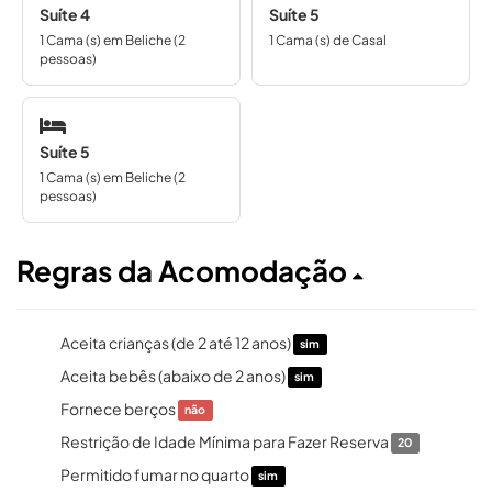
Suíte 4
Suíte 5
1 Cama (s) em Beliche (2
1 Cama (s) de Casal
pessoas)
Suíte 5
1 Cama (s) em Beliche (2
pessoas)
Regras da Acomodação
Aceita crianças (de 2 até 12 anos)
sim
Aceita bebês (abaixo de 2 anos)
sim
Fornece berços
não
Restrição de Idade Mínima para Fazer Reserva
20
Permitido fumar no quarto
sim