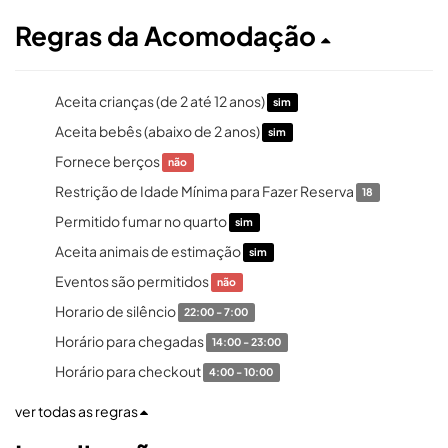
Regras da Acomodação
Aceita crianças (de 2 até 12 anos)
sim
Aceita bebês (abaixo de 2 anos)
sim
Fornece berços
não
Restrição de Idade Mínima para Fazer Reserva
18
Permitido fumar no quarto
sim
Aceita animais de estimação
sim
Eventos são permitidos
não
Horario de silêncio
22:00 - 7:00
Horário para chegadas
14:00 - 23:00
Horário para checkout
4:00 - 10:00
ver todas as regras