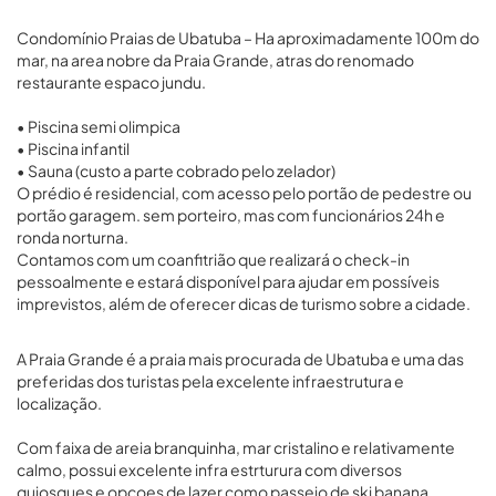
Condomínio Praias de Ubatuba – Ha aproximadamente 100m do
mar, na area nobre da Praia Grande, atras do renomado
restaurante espaco jundu.
• Piscina semi olimpica
• Piscina infantil
• Sauna (custo a parte cobrado pelo zelador)
O prédio é residencial, com acesso pelo portão de pedestre ou
portão garagem. sem porteiro, mas com funcionários 24h e
ronda norturna.
Contamos com um coanfitrião que realizará o check-in
pessoalmente e estará disponível para ajudar em possíveis
imprevistos, além de oferecer dicas de turismo sobre a cidade.
A Praia Grande é a praia mais procurada de Ubatuba e uma das
preferidas dos turistas pela excelente infraestrutura e
localização.
Com faixa de areia branquinha, mar cristalino e relativamente
calmo, possui excelente infra estrturura com diversos
quiosques e opcoes de lazer como passeio de ski banana,