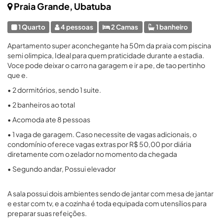
Praia Grande, Ubatuba
1 Quarto
4 pessoas
2 Camas
1 banheiro
Apartamento super aconchegante ha 50m da praia com piscina
semi olimpica, Ideal para quem praticidade durante a estadia.
Voce pode deixar o carro na garagem e ir a pe, de tao pertinho
que e.
• 2 dormitórios, sendo 1 suite.
• 2 banheiros ao total
• Acomoda ate 8 pessoas
• 1 vaga de garagem. Caso necessite de vagas adicionais, o
condomínio oferece vagas extras por R$ 50,00 por diária
diretamente com o zelador no momento da chegada
• Segundo andar, Possui elevador
A sala possui dois ambientes sendo de jantar com mesa de jantar
e estar com tv, e a cozinha é toda equipada com utensílios para
preparar suas refeições.