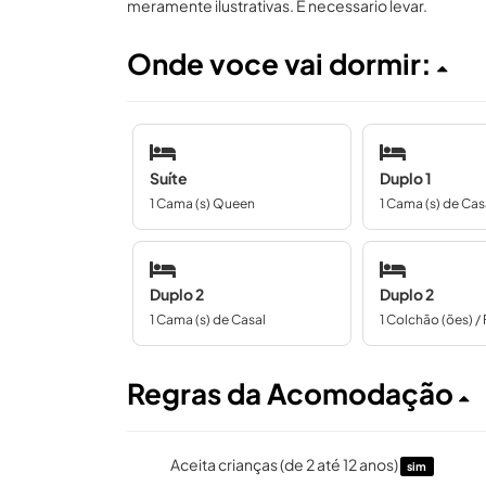
meramente ilustrativas. É necessario levar.
Onde voce vai dormir:
Suíte
Duplo 1
1 Cama (s) Queen
1 Cama (s) de Cas
Duplo 2
Duplo 2
1 Cama (s) de Casal
1 Colchão (ões) / 
Regras da Acomodação
Aceita crianças (de 2 até 12 anos)
sim