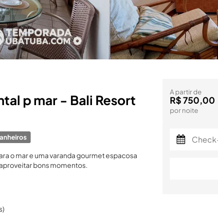
A partir de
tal p mar - Bali Resort
R$ 750,00
por noite
anheiros
para o mar e uma varanda gourmet espacosa
e aproveitar bons momentos.
s)