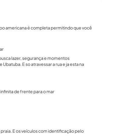
a tipo americana é completa permitindo que você
ar
 busca lazer, segurança e momentos
Ubatuba. E so atravessar a rua e ja esta na
infinita de frente para o mar
praia. E os veículos com identificação pelo