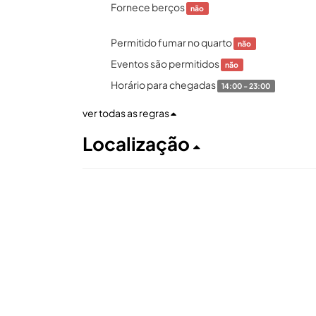
Fornece berços
não
Permitido fumar no quarto
não
Eventos são permitidos
não
Horário para chegadas
14:00 - 23:00
ver todas as regras
Localização