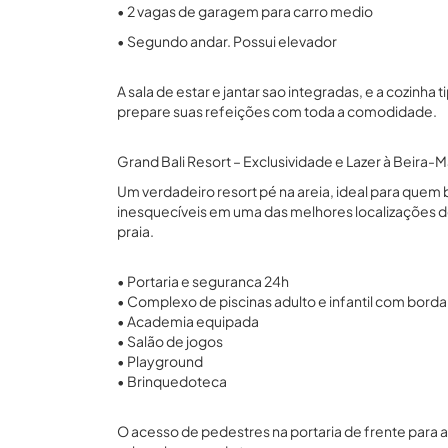
• 2 vagas de garagem para carro medio
• Segundo andar. Possui elevador
A sala de estar e jantar sao integradas, e a cozinh
prepare suas refeições com toda a comodidade.
Grand Bali Resort – Exclusividade e Lazer à Beira-M
Um verdadeiro resort pé na areia, ideal para quem
inesquecíveis em uma das melhores localizações de 
praia.
• Portaria e seguranca 24h
• Complexo de piscinas adulto e infantil com borda 
• Academia equipada
• Salão de jogos
• Playground
• Brinquedoteca
O acesso de pedestres na portaria de frente para a 