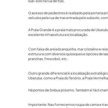
sub-solo na rua de tras.
O acesso de pedestres é realizado pela portaria prin
veículos pela rua de tras entrada pelo subsolo, com
A Praia Grande é a praia mais procurada de Ubatuba
excelente infraestrutura e localização.
Com faixa de areia branquinha, mar cristalino e rel
estrturura com diversos quiosques e opcoes de laz
pranchas, frescobol, etc..
Outro grande diferencial é a localização estratégic
Ubatuba, como a Praia do Tenório, a Praia Vermelha
Há pontos de ônibus próximo. Também é fácil chamar
Importante: Nao fornecemos roupa de cama e traves