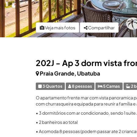
Veja mais fotos
Compartilhar
202J - Ap 3 dorm vista fron
Praia Grande, Ubatuba
3 Quartos
8 pessoas
5 Camas
2 b
O apartamento frente mar com vista panoramica 
com churrasqueira equipada para reunir a família 
• 3 dormitórios com ar condicionado, sendo 1 suite.
• 2 banheiros ao total
• Acomoda 8 pessoas (podem passar ate 2 crianca