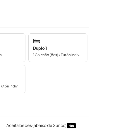
Duplo 1
al
1 Colchão (ões) / Futón indiv.
Futón indiv.
Aceita bebês (abaixo de 2 anos)
sim