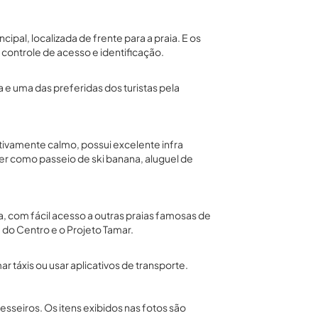
cipal, localizada de frente para a praia. E os
 controle de acesso e identificação.
 e uma das preferidas dos turistas pela
ativamente calmo, possui excelente infra
er como passeio de ski banana, aluguel de
a, com fácil acesso a outras praias famosas de
 do Centro e o Projeto Tamar.
 táxis ou usar aplicativos de transporte.
seiros. Os itens exibidos nas fotos são