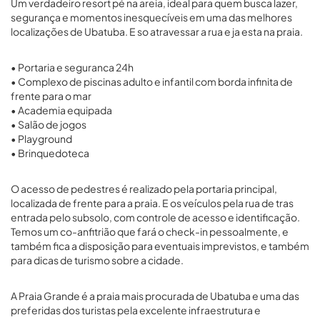
Um verdadeiro resort pé na areia, ideal para quem busca lazer,
segurança e momentos inesquecíveis em uma das melhores
localizações de Ubatuba. E so atravessar a rua e ja esta na praia.
• Portaria e seguranca 24h
• Complexo de piscinas adulto e infantil com borda infinita de
frente para o mar
• Academia equipada
• Salão de jogos
• Playground
• Brinquedoteca
O acesso de pedestres é realizado pela portaria principal,
localizada de frente para a praia. E os veículos pela rua de tras
entrada pelo subsolo, com controle de acesso e identificação.
Temos um co-anfitrião que fará o check-in pessoalmente, e
também fica a disposição para eventuais imprevistos, e também
para dicas de turismo sobre a cidade.
A Praia Grande é a praia mais procurada de Ubatuba e uma das
preferidas dos turistas pela excelente infraestrutura e