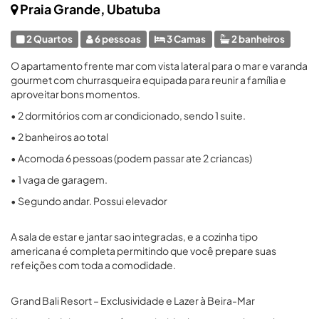
Praia Grande, Ubatuba
2 Quartos
6 pessoas
3 Camas
2 banheiros
O apartamento frente mar com vista lateral para o mar e varanda
gourmet com churrasqueira equipada para reunir a família e
aproveitar bons momentos.
• 2 dormitórios com ar condicionado, sendo 1 suite.
• 2 banheiros ao total
• Acomoda 6 pessoas (podem passar ate 2 criancas)
• 1 vaga de garagem.
• Segundo andar. Possui elevador
A sala de estar e jantar sao integradas, e a cozinha tipo
americana é completa permitindo que você prepare suas
refeições com toda a comodidade.
Grand Bali Resort – Exclusividade e Lazer à Beira-Mar