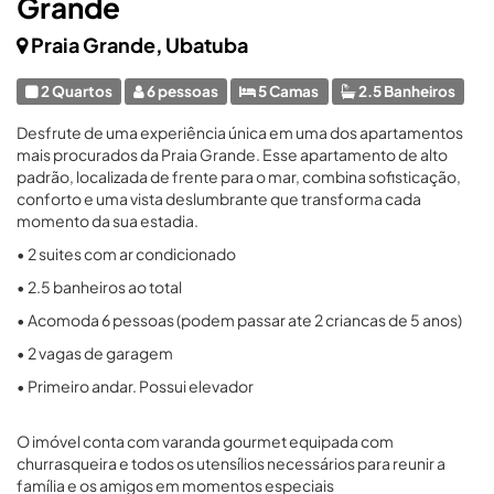
Grande
Praia Grande, Ubatuba
2 Quartos
6 pessoas
5 Camas
2.5 Banheiros
Desfrute de uma experiência única em uma dos apartamentos
mais procurados da Praia Grande. Esse apartamento de alto
padrão, localizada de frente para o mar, combina sofisticação,
conforto e uma vista deslumbrante que transforma cada
momento da sua estadia.
• 2 suites com ar condicionado
• 2.5 banheiros ao total
• Acomoda 6 pessoas (podem passar ate 2 criancas de 5 anos)
• 2 vagas de garagem
• Primeiro andar. Possui elevador
O imóvel conta com varanda gourmet equipada com
churrasqueira e todos os utensílios necessários para reunir a
família e os amigos em momentos especiais