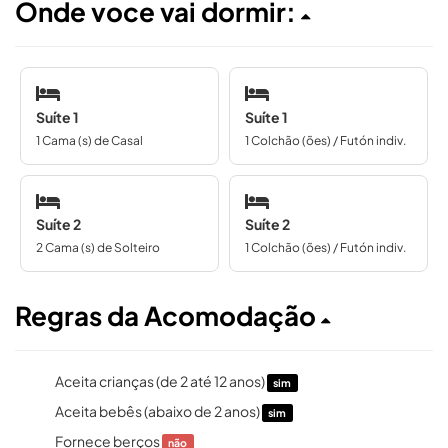
Onde voce vai dormir:
Suíte 1
Suíte 1
1 Cama (s) de Casal
1 Colchão (ões) / Futón indiv.
Suíte 2
Suíte 2
2 Cama (s) de Solteiro
1 Colchão (ões) / Futón indiv.
Regras da Acomodação
Aceita crianças (de 2 até 12 anos)
sim
Aceita bebês (abaixo de 2 anos)
sim
Fornece berços
não