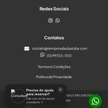
Redes Sociais
Contatos
contato@temporadaubatuba.com
(12) 99703-1510
Termos e Condições
Política de Privacidade
×
Precisa de ajuda
para reservar?
© Temporada Ubatuba - Aluguel de imoveis LTDA 27.590.038.0001-18.
Fale com um de nossos
Todos direitos reservados
consultores ↗
powered by
stays.net