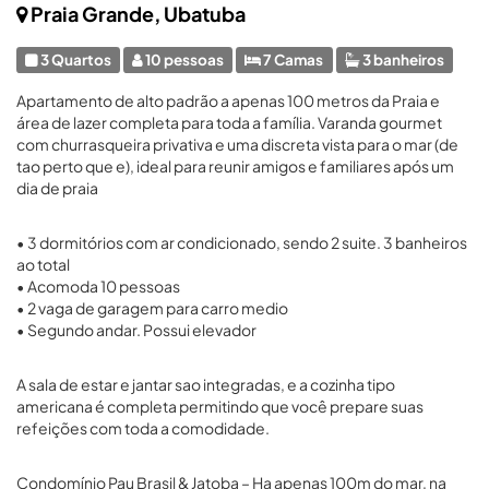
Praia Grande, Ubatuba
3 Quartos
10 pessoas
7 Camas
3 banheiros
Apartamento de alto padrão a apenas 100 metros da Praia e
área de lazer completa para toda a família. Varanda gourmet
com churrasqueira privativa e uma discreta vista para o mar (de
tao perto que e), ideal para reunir amigos e familiares após um
dia de praia
• 3 dormitórios com ar condicionado, sendo 2 suite. 3 banheiros
ao total
• Acomoda 10 pessoas
• 2 vaga de garagem para carro medio
• Segundo andar. Possui elevador
A sala de estar e jantar sao integradas, e a cozinha tipo
americana é completa permitindo que você prepare suas
refeições com toda a comodidade.
Condomínio Pau Brasil & Jatoba – Ha apenas 100m do mar, na