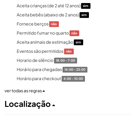
Aceita crianças (de 2 até 12 anos)
sim
Aceita bebês (abaixo de 2 anos)
sim
Fornece berços
não
Permitido fumar no quarto
não
Aceita animais de estimação
sim
Eventos são permitidos
não
Horario de silêncio
18:00 - 7:00
Horário para chegadas
14:00 - 23:00
Horário para checkout
4:00 - 10:00
ver todas as regras
Localização