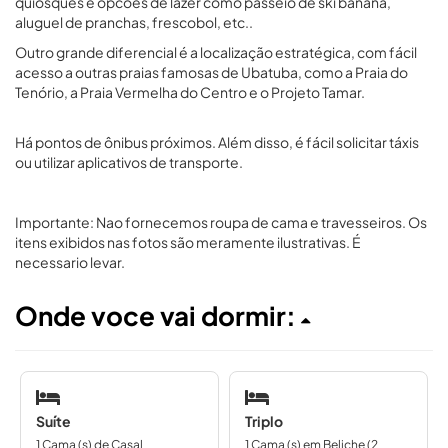
quiosques e opcoes de lazer como passeio de ski banana,
aluguel de pranchas, frescobol, etc..
Outro grande diferencial é a localização estratégica, com fácil
acesso a outras praias famosas de Ubatuba, como a Praia do
Tenório, a Praia Vermelha do Centro e o Projeto Tamar.
Há pontos de ônibus próximos. Além disso, é fácil solicitar táxis
ou utilizar aplicativos de transporte.
Importante: Nao fornecemos roupa de cama e travesseiros. Os
itens exibidos nas fotos são meramente ilustrativas. É
necessario levar.
Onde voce vai dormir:
Suíte
Triplo
1 Cama (s) de Casal
1 Cama (s) em Beliche (2