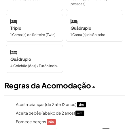
pessoas)
Triplo
Quádruplo
1 Cama (s) de Solteiro (Twin)
1 Cama (s) de Solteiro
Quádruplo
4 Colchão (ões) / Futón indiv.
Regras da Acomodação
Aceita crianças (de 2 até 12 anos)
sim
Aceita bebês (abaixo de 2 anos)
sim
Fornece berços
não