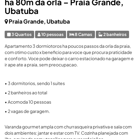
ha 80m da orla – Praia Grande,
Ubatuba
Praia Grande, Ubatuba
3 Quartos
10 pessoas
8 Camas
2 banheiros
Apartamento 3 dormiotoros ha poucos passos da orla da praia,
com otimo custo x beneficio para voce que procura praticidade
e conforto. Voce pode deixar o carro estacionado na garagem e
ir ape ate a praia, sem preocupacao.
• 3 dormitorios, sendo 1 suites
• 2 banheiros ao total
• Acomoda 10 pessoas
• 2 vagas de garagem.
Varanda gourmet ampla com churrasqueira privativa e sala com
dois ambientes: jantar e estar com TV. Cozinha planejada com