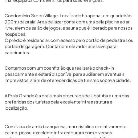
ilha, equipada com utensílios para suas refeições.
Condomínio Green Village. Localizado há apenas um quarteirão
(100m) da praia. Area de lazer conta com uma bela piscina ao ar
livre, alem de salão de jogos, e sauna que é liberado para nossos
hospedes.
O prédio é residencial, com acesso pelo portão de pedestres ou
portão de garagem. Conta com elevador acessível para
cadeirantes.
Contamos com um coanfitrião que realizará o check-in
pessoalmente e estará disponível para auxiliar em eventuais
imprevistos, além de oferecer dicas de turismo sobre a cidade.
A Praia Grande é a praia mais procurada de Ubatuba e uma das
preferidas dos turistas pela excelente infraestrutura e
localização.
Com faixa de areia branquinha, mar cristalino e relativamente
calmo, possui excelente infra estrturura com diversos