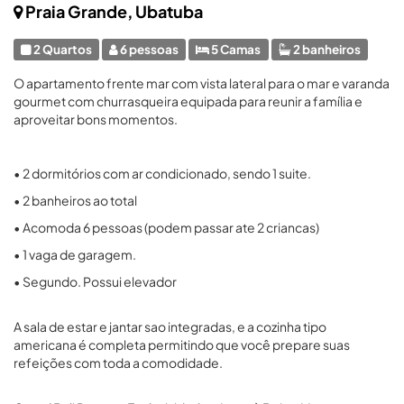
Praia Grande, Ubatuba
2 Quartos
6 pessoas
5 Camas
2 banheiros
O apartamento frente mar com vista lateral para o mar e varanda
gourmet com churrasqueira equipada para reunir a família e
aproveitar bons momentos.
• 2 dormitórios com ar condicionado, sendo 1 suite.
• 2 banheiros ao total
• Acomoda 6 pessoas (podem passar ate 2 criancas)
• 1 vaga de garagem.
• Segundo. Possui elevador
A sala de estar e jantar sao integradas, e a cozinha tipo
americana é completa permitindo que você prepare suas
refeições com toda a comodidade.