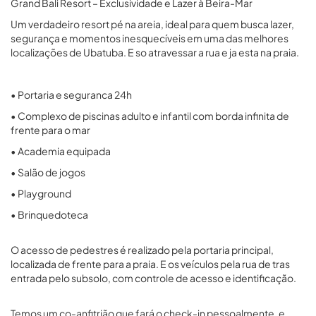
Grand Bali Resort – Exclusividade e Lazer à Beira-Mar
Um verdadeiro resort pé na areia, ideal para quem busca lazer,
segurança e momentos inesquecíveis em uma das melhores
localizações de Ubatuba. E so atravessar a rua e ja esta na praia.
• Portaria e seguranca 24h
• Complexo de piscinas adulto e infantil com borda infinita de
frente para o mar
• Academia equipada
• Salão de jogos
• Playground
• Brinquedoteca
O acesso de pedestres é realizado pela portaria principal,
localizada de frente para a praia. E os veículos pela rua de tras
entrada pelo subsolo, com controle de acesso e identificação.
Temos um co-anfitrião que fará o check-in pessoalmente, e