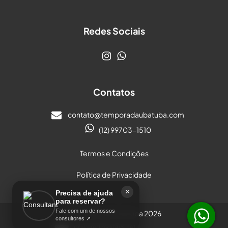
Redes Sociais
Contatos
contato@temporadaubatuba.com
(12) 99703-1510
Termos e Condições
Política de Privacidade
×
Precisa de ajuda
para reservar?
Fale com um de nossos
© Temporada Ubatuba 2026
consultores ↗
powered by
stays.net